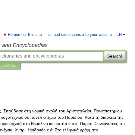
Remember this site
Embed dictionaries into your website
EN
s and Encyclopedias
Search!
pretations
ς
.
Σπούδασε
στη
νομική
σχολή
του
Αριστοτελείου
Πανεπιστημίου
λογοτεχνίας
σε
πανεπιστήμιο
του
Παρισιού
.
Κατά
τη
διάρκεια
της
τηκε
αρχικά
στο
Βερολίνο
και
κατόπιν
στο
Παρίσι
.
Συνεργασίες
της
υνέχεια
,
Χνάρι
,
Ηριδανός
κ
.
ά
.
Στα
ελληνικά
γράμματα