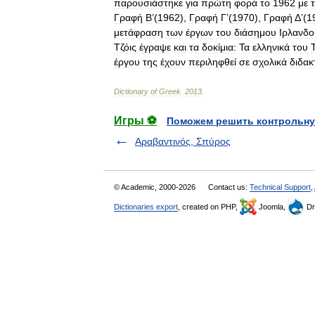
παρουσιάστηκε
για
πρώτη
φορά
το
1962
με
Γραφή
Β
’(
1962
),
Γραφή
Γ
’(
1970
),
Γραφή
Δ’(
1
μετάφραση
των
έργων
του
διάσημου
Ιρλανδο
Τζόις
έγραψε
και
τα
δοκίμια:
Τα
ελληνικά
του
έργου
της
έχουν
περιληφθεί
σε
σχολικά
διδακ
Dictionary
of
Greek
.
2013
.
Игры ⚽
Поможем решить контрольну
Αραβαντινός, Σπύρος
© Academic, 2000-2026
Contact us:
Technical Support
,
Dictionaries export
, created on PHP,
Joomla,
Dr