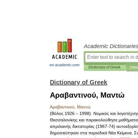
Academic Dictionarie
en-academic.com
Dictionary of Greek
Inter
Dictionary of Greek
Αραβαντινού, Μαντώ
Αραβαντινού
,
Μαντώ
(
Βόλος
1926
–
1998
).
Νομικός
και
λογοτέχνη
Θεσσαλονίκης
και
παρακολούθησε
μαθήματα
απριλιανής
δικτατορίας
(
1967
-
74
)
αυτοεξορίσ
δημοσιεύτηκαν
στα
περιοδικά
Νέα
Κείμενα
,
Σ