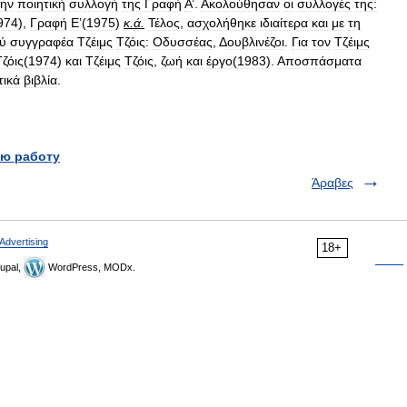
την
ποιητική
συλλογή
της
Γραφή
Α
’.
Ακολούθησαν
οι
συλλογές
της:
974
),
Γραφή
Ε
’(
1975
)
κ
.
ά
.
Τέλος
,
ασχολήθηκε
ιδιαίτερα
και
με
τη
ύ
συγγραφέα
Τζέιμς
Τζόις:
Οδυσσέας
, Δ
ουβλινέζοι
.
Για
τον
Τζέιμς
Τζόις
(
1974
)
και
Τζέιμς
Τζόις
,
ζωή
και
έργο
(
1983
).
Αποσπάσματα
τικά
βιβλία
.
ю работу
Άραβες
Advertising
18+
upal,
WordPress, MODx.